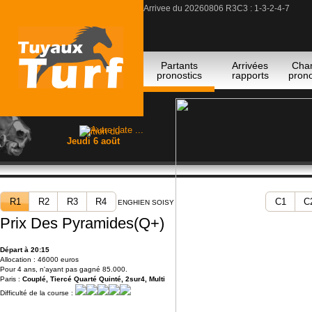
Arrivee du 20260806 R3C3 : 1-3-2-4-7
Arrivee du 20260806 R2C3 : 9-1-8-2-7
#Pronostic du 06/08 R3C1 : 3(Odemar) -4(Mo
#Pronostic du 06/08 R2C1 : 3(Le Central) -5
Partants
Arrivées
Cha
pronostics
rapports
prono
Edition du
Jeudi 6 aoüt
R1
R2
R3
R4
C1
C
ENGHIEN SOISY
Prix Des Pyramides(Q+)
Départ à 20:15
Allocation : 46000 euros
Pour 4 ans, n'ayant pas gagné 85.000.
Paris :
Couplé, Tiercé Quarté Quinté, 2sur4, Multi
Difficulté de la course :