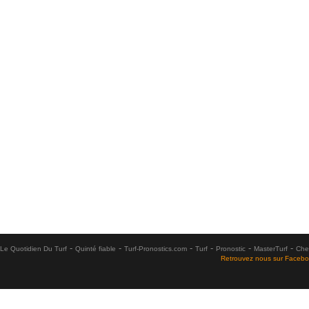
-
-
-
-
-
-
Le Quotidien Du Turf
Quinté fiable
Turf-Pronostics.com
Turf
Pronostic
MasterTurf
Che
Retrouvez nous sur Facebo