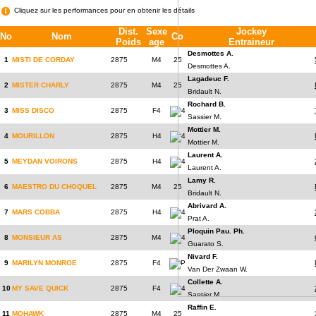
Cliquez sur les performances pour en obtenir les détails
Dist.
Sexe
Jockey
No
Nom
Co
Poids
age
Entraineur
Desmottes A.
1
MISTI DE CORDAY
2875
M4
25
Desmottes A.
Lagadeuc F.
2
MISTER CHARLY
2875
M4
25
Bridault N.
Rochard B.
3
MISS DISCO
2875
F4
4
Sassier M.
Mottier M.
4
MOURILLON
2875
H4
4
Mottier M.
Laurent A.
5
MEYDAN VOIRONS
2875
H4
4
Laurent A.
Lamy R.
6
MAESTRO DU CHOQUEL
2875
M4
25
Bridault N.
Abrivard A.
7
MARS COBBA
2875
H4
4
Prat A.
Ploquin Pau. Ph.
8
MONSIEUR AS
2875
M4
4
Guarato S.
Nivard F.
9
MARILYN MONROE
2875
F4
P
Van Der Zwaan W.
Collette A.
10
MY SAVE QUICK
2875
F4
4
Sassier M.
Raffin E.
11
MOHAWK
2875
M4
25