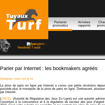
Partants
Arrivées
Cha
pronostics
rapports
prono
Edition du
Vendredi 7 aoüt
Parier par Internet : les bookmakers agréés
Quelques mots sur la loi
La prise de paris en ligne par Internet a connu une petite révolution dep
possède plus le monopole de la prise de paris en ligne. Dorénavant, plusieurs
par Internet.
L'
ARJEL
(Autorité de Régulation des Jeux En Ligne) est une autorité administ
l’ouverture à la concurrence et à la régulation du secteur des jeux d’arge