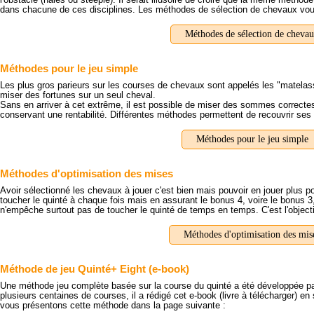
dans chacune de ces disciplines. Les méthodes de sélection de chevaux vous 
Méthodes de sélection de cheva
Méthodes pour le jeu simple
Les plus gros parieurs sur les courses de chevaux sont appelés les "matelas
miser des fortunes sur un seul cheval.
Sans en arriver à cet extrême, il est possible de miser des sommes correcte
conservant une rentabilité. Différentes méthodes permettent de recouvrir ses
Méthodes pour le jeu simple
Méthodes d'optimisation des mises
Avoir sélectionné les chevaux à jouer c'est bien mais pouvoir en jouer plus pou
toucher le quinté à chaque fois mais en assurant le bonus 4, voire le bonus 3,
n'empêche surtout pas de toucher le quinté de temps en temps. C'est l'objec
Méthodes d'optimisation des mis
Méthode de jeu Quinté+ Eight (e-book)
Une méthode jeu complète basée sur la course du quinté a été développée pa
plusieurs centaines de courses, il a rédigé cet e-book (livre à télécharger)
vous présentons cette méthode dans la page suivante :