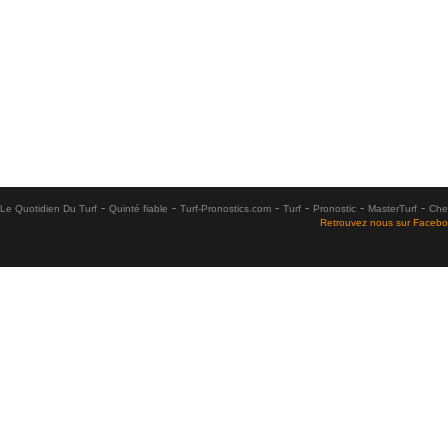
-
-
-
-
-
-
Le Quotidien Du Turf
Quinté fiable
Turf-Pronostics.com
Turf
Pronostic
MasterTurf
Che
Retrouvez nous sur Facebo