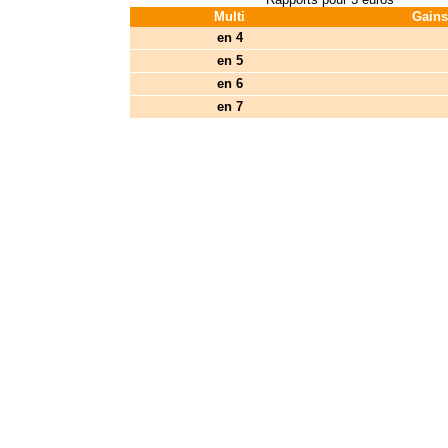
Multi
Gains
en 4
en 5
en 6
en 7