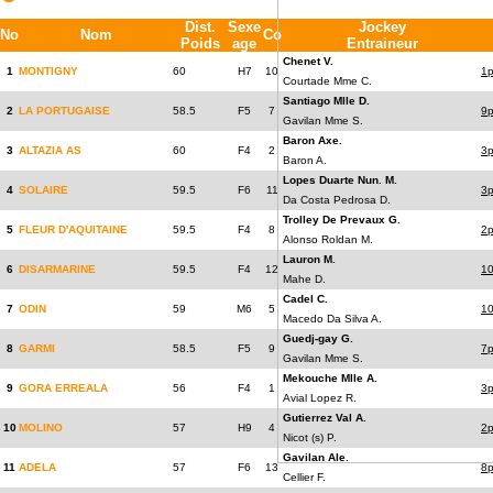
Dist.
Sexe
Jockey
No
Nom
Co
Poids
age
Entraineur
Chenet V.
1
MONTIGNY
60
H7
10
1
Courtade Mme C.
Santiago Mlle D.
2
LA PORTUGAISE
58.5
F5
7
9
Gavilan Mme S.
Baron Axe.
3
ALTAZIA AS
60
F4
2
3
Baron A.
Lopes Duarte Nun. M.
4
SOLAIRE
59.5
F6
11
3
Da Costa Pedrosa D.
Trolley De Prevaux G.
5
FLEUR D'AQUITAINE
59.5
F4
8
2
Alonso Roldan M.
Lauron M.
6
DISARMARINE
59.5
F4
12
1
Mahe D.
Cadel C.
7
ODIN
59
M6
5
1
Macedo Da Silva A.
Guedj-gay G.
8
GARMI
58.5
F5
9
7
Gavilan Mme S.
Mekouche Mlle A.
9
GORA ERREALA
56
F4
1
3
Avial Lopez R.
Gutierrez Val A.
10
MOLINO
57
H9
4
2
Nicot (s) P.
Gavilan Ale.
11
ADELA
57
F6
13
8
Cellier F.