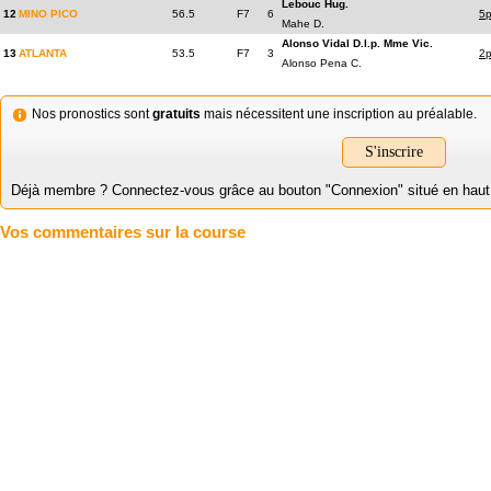
Lebouc Hug.
12
MINO PICO
56.5
F7
6
5
Mahe D.
Alonso Vidal D.l.p. Mme Vic.
13
ATLANTA
53.5
F7
3
2
Alonso Pena C.
Nos pronostics sont
gratuits
mais nécessitent une inscription au préalable.
S'inscrire
Déjà membre ? Connectez-vous grâce au bouton "Connexion" situé en haut à 
Vos commentaires sur la course