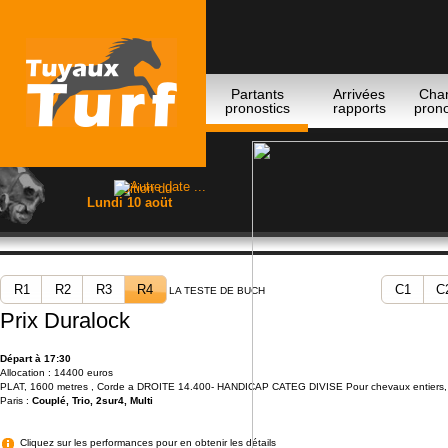
Partants
Arrivées
Cha
pronostics
rapports
prono
Edition du
Lundi 10 aoüt
R1
R2
R3
R4
C1
C
LA TESTE DE BUCH
Prix Duralock
Départ à 17:30
Allocation : 14400 euros
PLAT, 1600 metres , Corde a DROITE 14.400- HANDICAP CATEG DIVISE Pour chevaux entiers, h
Paris :
Couplé, Trio, 2sur4, Multi
Cliquez sur les performances pour en obtenir les détails