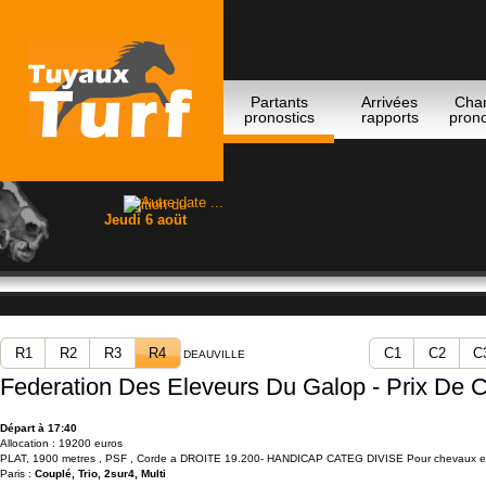
Partants
Arrivées
Cha
pronostics
rapports
prono
Edition du
Jeudi 6 aoüt
R1
R2
R3
R4
C1
C2
C
DEAUVILLE
Federation Des Eleveurs Du Galop - Prix De C
Départ à 17:40
Allocation : 19200 euros
PLAT, 1900 metres , PSF , Corde a DROITE 19.200- HANDICAP CATEG DIVISE Pour chevaux enti
Paris :
Couplé, Trio, 2sur4, Multi