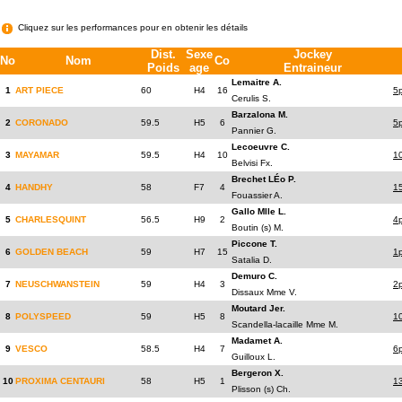
Cliquez sur les performances pour en obtenir les détails
Dist.
Sexe
Jockey
No
Nom
Co
Poids
age
Entraineur
Lemaitre A.
1
ART PIECE
60
H4
16
5
Cerulis S.
Barzalona M.
2
CORONADO
59.5
H5
6
5
Pannier G.
Lecoeuvre C.
3
MAYAMAR
59.5
H4
10
1
Belvisi Fx.
Brechet LÉo P.
4
HANDHY
58
F7
4
1
Fouassier A.
Gallo Mlle L.
5
CHARLESQUINT
56.5
H9
2
4
Boutin (s) M.
Piccone T.
6
GOLDEN BEACH
59
H7
15
1
Satalia D.
Demuro C.
7
NEUSCHWANSTEIN
59
H4
3
2
Dissaux Mme V.
Moutard Jer.
8
POLYSPEED
59
H5
8
1
Scandella-lacaille Mme M.
Madamet A.
9
VESCO
58.5
H4
7
6
Guilloux L.
Bergeron X.
10
PROXIMA CENTAURI
58
H5
1
1
Plisson (s) Ch.