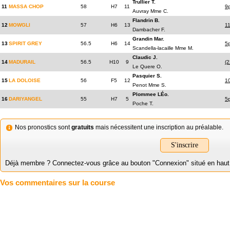
Trullier T.
11
MASSA CHOP
58
H7
11
9
Auvray Mme C.
Flandrin B.
12
MOWGLI
57
H6
13
1
Dambacher F.
Grandin Mar.
13
SPIRIT GREY
56.5
H6
14
5
Scandella-lacaille Mme M.
Claudic J.
14
MADURAIL
56.5
H10
9
(
Le Quere O.
Pasquier S.
15
LA DOLOISE
56
F5
12
1
Penot Mme S.
Plommee LÉo.
16
DARIYANGEL
55
H7
5
5
Poche T.
Nos pronostics sont
gratuits
mais nécessitent une inscription au préalable.
S'inscrire
Déjà membre ? Connectez-vous grâce au bouton "Connexion" situé en haut à 
Vos commentaires sur la course