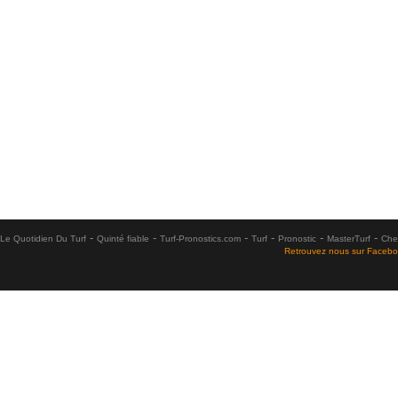
-
-
-
-
-
-
Le Quotidien Du Turf
Quinté fiable
Turf-Pronostics.com
Turf
Pronostic
MasterTurf
Che
Retrouvez nous sur Facebo