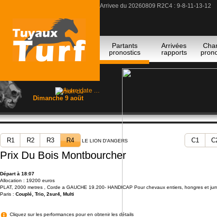
Arrivee du 20260809 R2C4 : 9-8-11-13-12
#Pronostic du 09/08 R3C2 : 4(Neptune De Sm
#Pronostic du 09/08 R2C2 : 4(Valanco) -9(Bel
Arrivee du 20260809 R2C4 : 9-8-11-13-12
Partants
Arrivées
Cha
pronostics
rapports
prono
Edition du
Dimanche 9 aoüt
R1
R2
R3
R4
C1
C
LE LION D'ANGERS
Prix Du Bois Montbourcher
Départ à 18:07
Allocation : 19200 euros
PLAT, 2000 metres , Corde a GAUCHE 19.200- HANDICAP Pour chevaux entiers, hongres et jum
Paris :
Couplé, Trio, 2sur4, Multi
Cliquez sur les performances pour en obtenir les détails