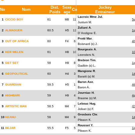
Dist.
Sexe
Jockey
No
Nom
Co
Poids
age
Entraineur
Lacroix Mme Jul.
1
CICCIO BOY
61
M8
11
5
Justum M.
Zuliani A.
2
ALMAGUER
60.5
H5
12
1
D' Andigne E.
Protti Mar.
3
OUT OF AFRICA
60
F4
6
4
Boisnard (s) J.
Bourgeais A.
4
KER WELEN
61
H8
10
1
Leenders N.
Brebion Tim.
5
GET SET
58
H9
8
1
Gadbin (s) L.
Mangione R.
6
GEOPOLITICAL
60
H4
3
1
Baratti (s) M.
Baron Axe.
7
GUARDIAN
59.5
H5
1
A
Baron A.
Journiac H.
8
HIGHBARI
59
H9
4
4
Brasme (s) M.
Lebouc Hug.
9
ARTISTIC MAN
58.5
M4
7
(
Jolivet (s) F.
Grosbois Chr.
10
KEANU
58
M4
9
1
Plisson K.
Rousset Y.
11
BEJAR
55.5
F5
5
1
Plisson K.