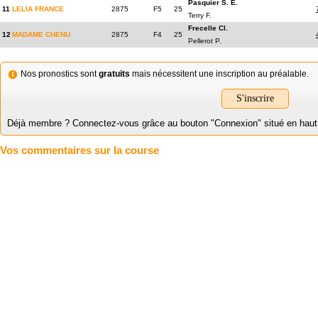
Pasquier S. E.
11
LELIA FRANCE
2875
F5
25
Terry F.
Frecelle Cl.
12
MADAME CHENU
2875
F4
25
Pellerot P.
Nos pronostics sont
gratuits
mais nécessitent une inscription au préalable.
S'inscrire
Déjà membre ? Connectez-vous grâce au bouton "Connexion" situé en haut à 
Vos commentaires sur la course