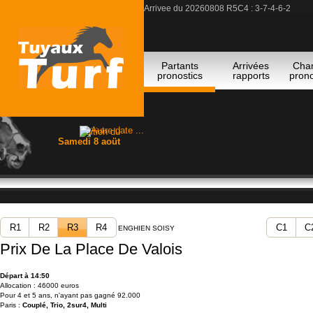
Arrivee du 20260808 R5C4 : 3-7-4-6-2
Arrivee du 20260808 R5C5 : 7-9-5-10-4
Arrivee du 20260808 R4C8 : 10-8-11-6-12
#Pronostic du 08/08 R4C5 : 2(Koprioro) -7(Ju
Partants
Arrivées
Cha
pronostics
rapports
prono
Edition du
Samedi 8 aoüt
R1
R2
R3
R4
C1
C
ENGHIEN SOISY
Prix De La Place De Valois
Départ à 14:50
Allocation : 46000 euros
Pour 4 et 5 ans, n'ayant pas gagné 92.000
Paris :
Couplé, Trio, 2sur4, Multi