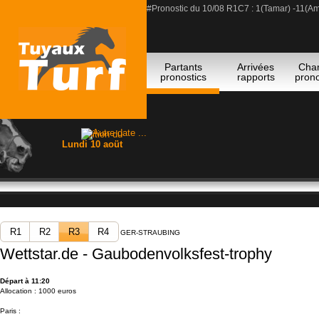
#Pronostic du 10/08 R1C7 : 1(Tamar) -11(Ami
#Pronostic du 10/08 R1C8 : 9(Strike Gold) -1
Arrivee du 20260810 R5C6 : 11-10-9-8-7
Arrivee du 20260810 R5C4 : 7-4-3-5-8
Partants
Arrivées
Cha
pronostics
rapports
prono
Edition du
Lundi 10 aoüt
R1
R2
R3
R4
GER-STRAUBING
Wettstar.de - Gaubodenvolksfest-trophy
Départ à 11:20
Allocation : 1000 euros
Paris :