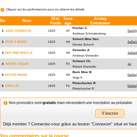
Cliquez sur les performances pour en obtenir les détails
Dist.
Sexe
Jockey
No
Nom
Poids
age
Entraineur
Fischer C.
1
JACK JOSSELYN
1925
H7
5a(24
Andreas Schmalenberg
Schuch Mme Den.
2
PETE S BOKO
1925
H4
2aDa1
Denise Schuch
Geineder A.
3
HOT AND SPICY S
1925
H4
3aDa4
Andreas Geineder
Schwarz Ch.
4
ARCTIC OCEAN
1925
F3
1a
Robert Gramuller
Bock Mme M.
5
KEYGO WOOD
1925
H5
DaDa(
Voigt K.
Pletschacher R.
6
ZARA LR
1925
F4
DaDa(
Pletschacher R.
Nos pronostics sont
gratuits
mais nécessitent une inscription au préalable.
S'inscrire
Déjà membre ? Connectez-vous grâce au bouton "Connexion" situé en haut à 
Vos commentaires sur la course