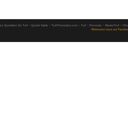
-
-
-
-
-
-
Le Quotidien Du Turf
Quinté fiable
Turf-Pronostics.com
Turf
Pronostic
MasterTurf
Che
Retrouvez nous sur Facebo