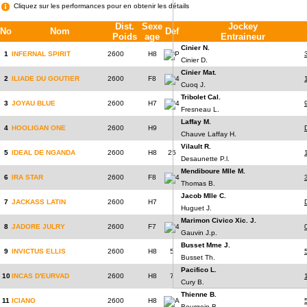
Cliquez sur les performances pour en obtenir les détails
Dist.
Sexe
Jockey
No
Nom
Def
Poids
age
Entraineur
Cinier N.
1
INFERNAL SPIRIT
2600
H8
P
Cinier D.
Cinier Mat.
2
ILIADE DU GOUTIER
2600
F8
4
Cuoq J.
Tribolet Cal.
3
JOYAU BLUE
2600
H7
4
Fresneau L.
Laffay M.
4
HOOLIGAN ONE
2600
H9
Chauve Laffay H.
Vilault R.
5
IDEAL DE NGANDA
2600
H8
25
Desaunette P.l.
Mendiboure Mlle M.
6
IRA STAR
2600
F8
4
Thomas B.
Jacob Mlle C.
7
JACKASS LATIN
2600
H7
Huguet J.
Marimon Civico Xic. J.
8
JADORE JULRY
2600
F7
4
Gauvin J.p.
Busset Mme J.
9
INVICTUS ELLIS
2600
H8
5
Busset Th.
Pacifico L.
10
INCAS D'EURVAD
2600
H8
7
Cury B.
Thienne B.
11
ICIANO
2600
H8
A
Bourgoin B.