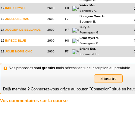
Weiss Mar.
12
INDEX D'YVEL
2600
H8
4
Bonnefoy A.
Bourgoin Mme Ali.
13
JODLEUSE MAG
2600
F7
Bourgoin B.
Cury A.
14
JOGGER DE BELLANDE
2600
H7
4
Fournigault G.
Lemetayer V.
15
IMPECC BLUE
2600
H8
4
Fournigault G.
Briand Est.
16
JOLIE MOME CHIC
2600
F7
A
Bonnardel Th.
Nos pronostics sont
gratuits
mais nécessitent une inscription au préalable.
S'inscrire
Déjà membre ? Connectez-vous grâce au bouton "Connexion" situé en haut à 
Vos commentaires sur la course