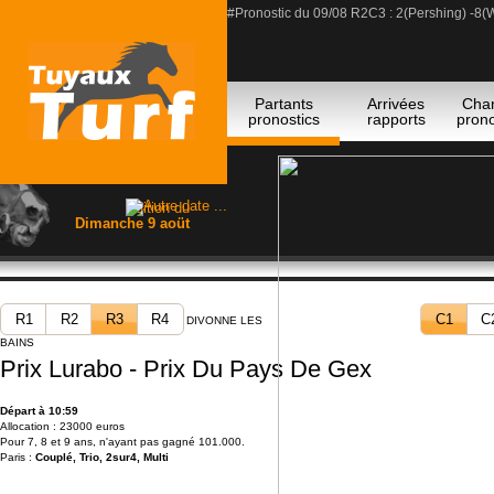
#Pronostic du 09/08 R2C3 : 2(Pershing) -8(
Arrivee du 20260809 R3C6 : 6-3-7-5-8
Arrivee du 20260809 R3C5 : 7-14-5-9-10
#Pronostic du 09/08 R3C3 : 7(Mercy Street)
Partants
Arrivées
Cha
pronostics
rapports
prono
Edition du
Dimanche 9 aoüt
R1
R2
R3
R4
C1
C
DIVONNE LES
BAINS
Prix Lurabo - Prix Du Pays De Gex
Départ à 10:59
Allocation : 23000 euros
Pour 7, 8 et 9 ans, n'ayant pas gagné 101.000.
Paris :
Couplé, Trio, 2sur4, Multi