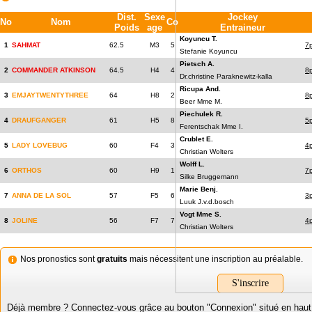
Dist.
Sexe
Jockey
No
Nom
Co
Poids
age
Entraineur
Koyuncu T.
1
SAHMAT
62.5
M3
5
7
Stefanie Koyuncu
Pietsch A.
2
COMMANDER ATKINSON
64.5
H4
4
8
Dr.christine Paraknewitz-kalla
Ricupa And.
3
EMJAYTWENTYTHREE
64
H8
2
8
Beer Mme M.
Piechulek R.
4
DRAUFGANGER
61
H5
8
5
Ferentschak Mme I.
Crublet E.
5
LADY LOVEBUG
60
F4
3
4
Christian Wolters
Wolff L.
6
ORTHOS
60
H9
1
7
Silke Bruggemann
Marie Benj.
7
ANNA DE LA SOL
57
F5
6
3
Luuk J.v.d.bosch
Vogt Mme S.
8
JOLINE
56
F7
7
4
Christian Wolters
Nos pronostics sont
gratuits
mais nécessitent une inscription au préalable.
S'inscrire
Déjà membre ? Connectez-vous grâce au bouton "Connexion" situé en haut à 