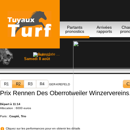
Partants
Arrivées
Cha
pronostics
rapports
prono
Edition du
Samedi 8 aoüt
R1
R2
R3
R4
C
GER-KREFELD
Prix Rennen Des Oberrotweiler Winzervereins. 
Départ à 11:14
Allocation : 6000 euros
Paris :
Couplé, Trio
Cliquez sur les performances pour en obtenir les détails