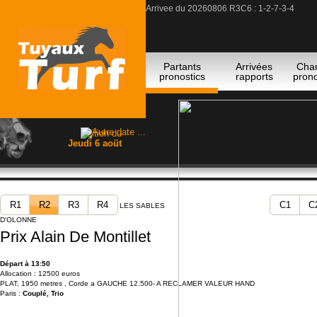
Arrivee du 20260806 R3C6 : 1-2-7-3-4
Arrivee du 20260806 R2C7 : 2-5-7-8-1
Arrivee du 20260806 R2C6 : 2-6-5-8-7
Arrivee du 20260806 R3C5 : 8-3-4-2-6
Partants
Arrivées
Cha
pronostics
rapports
prono
Edition du
Jeudi 6 aoüt
R1
R2
R3
R4
C1
C
LES SABLES
D'OLONNE
Prix Alain De Montillet
Départ à 13:50
Allocation : 12500 euros
PLAT, 1950 metres , Corde a GAUCHE 12.500- A RECLAMER VALEUR HAND
Paris :
Couplé, Trio