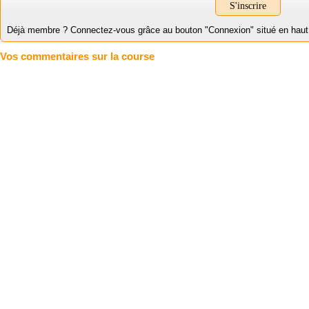
S'inscrire
Déjà membre ? Connectez-vous grâce au bouton "Connexion" situé en haut à 
Vos commentaires sur la course