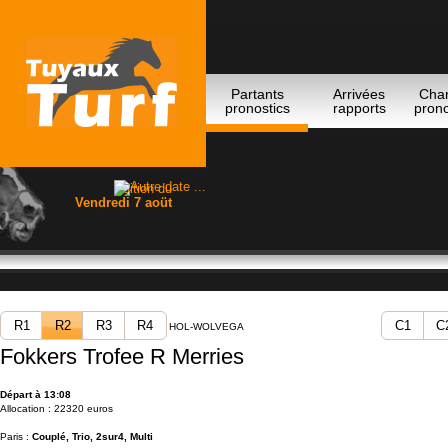
Partants
Arrivées
Cha
pronostics
rapports
prono
Edition du
Vendredi 7 aoüt
R1
R2
R3
R4
C1
C
HOL-WOLVEGA
Fokkers Trofee R Merries
Départ à 13:08
Allocation : 22320 euros
Paris :
Couplé, Trio, 2sur4, Multi