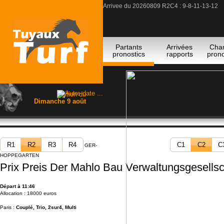
Arrivee du 20260809 R2C4 : 9-8-11-13-12
#Pronostic du 09/08 R3C2 : 4(Neptune De Sm
#Pronostic du 09/08 R2C2 : 4(Valanco) -9(Bel
Arrivee du 20260809 R2C4 : 9-8-11-13-12
Partants
Arrivées
Cha
pronostics
rapports
prono
Edition du
Dimanche 9 aoüt
R1
R2
R3
R4
C1
C2
C
GER-
HOPPEGARTEN
Prix Preis Der Mahlo Bau Verwaltungsgesellsch
Départ à 11:46
Allocation : 18000 euros
Paris :
Couplé, Trio, 2sur4, Multi