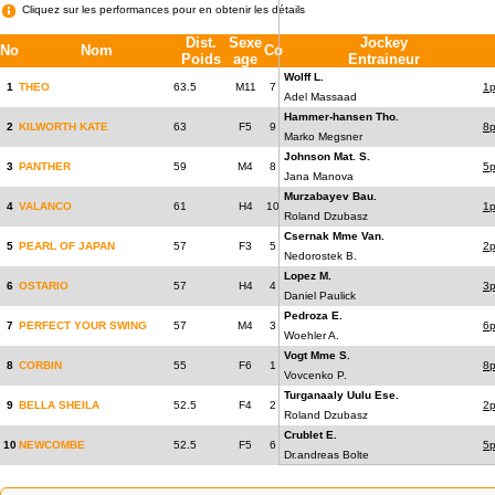
Cliquez sur les performances pour en obtenir les détails
Dist.
Sexe
Jockey
No
Nom
Co
Poids
age
Entraineur
Wolff L.
1
THEO
63.5
M11
7
1
Adel Massaad
Hammer-hansen Tho.
2
KILWORTH KATE
63
F5
9
8
Marko Megsner
Johnson Mat. S.
3
PANTHER
59
M4
8
5p
Jana Manova
Murzabayev Bau.
4
VALANCO
61
H4
10
1
Roland Dzubasz
Csernak Mme Van.
5
PEARL OF JAPAN
57
F3
5
2p
Nedorostek B.
Lopez M.
6
OSTARIO
57
H4
4
3
Daniel Paulick
Pedroza E.
7
PERFECT YOUR SWING
57
M4
3
6
Woehler A.
Vogt Mme S.
8
CORBIN
55
F6
1
8
Vovcenko P.
Turganaaly Uulu Ese.
9
BELLA SHEILA
52.5
F4
2
2
Roland Dzubasz
Crublet E.
10
NEWCOMBE
52.5
F5
6
5
Dr.andreas Bolte