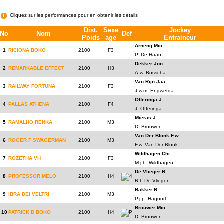
Cliquez sur les performances pour en obtenir les détails
Dist.
Sexe
Jockey
No
Nom
Def
Poids
age
Entraineur
Arneng Mio
1
RICIONA BOKO
2100
F3
P. De Haan
Dekker Jon.
2
REMARKABLE EFFECT
2100
H3
A.w. Bosscha
Van Rijn Jaa.
3
RAILWAY FORTUNA
2100
F3
J.w.m. Engwerda
Offeringa J.
4
PALLAS ATHENA
2100
F4
J. Offeringa
Mieras J.
5
RAMALHO RENKA
2100
M3
D. Brouwer
Van Der Blonk F.w.
6
ROGER F SWAGERMAN
2100
M3
F.w. Van Der Blonk
Wildhagen Chi.
7
ROZETHA VH
2100
F3
M.j.h. Wildhagen
De Vlieger R.
8
PROFESSOR MELO
2100
H4
4
R.t. De Vlieger
Bakker R.
9
IBRA DEI VELTRI
2100
M3
P.j.p. Hagoort
Brouwer Mic.
10
PATRICK D BOKO
2100
H4
P
D. Brouwer