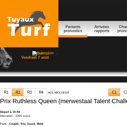
Partants
Arrivées
Cha
pronostics
rapports
prono
Edition du
Vendredi 7 aoüt
R1
R2
R3
R4
C1
C
HOL-WOLVEGA
Prix Ruthless Queen (merwestaal Talent Chal
Départ à 10:58
Allocation : 3300 euros
Paris :
Couplé, Trio, 2sur4, Multi