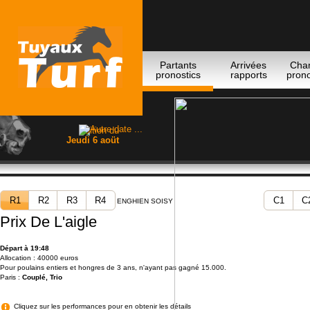
Partants
Arrivées
Cha
pronostics
rapports
prono
Edition du
Jeudi 6 aoüt
R1
R2
R3
R4
C1
C
ENGHIEN SOISY
Prix De L'aigle
Départ à 19:48
Allocation : 40000 euros
Pour poulains entiers et hongres de 3 ans, n'ayant pas gagné 15.000.
Paris :
Couplé, Trio
Cliquez sur les performances pour en obtenir les détails