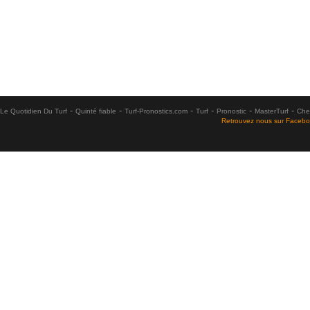
-
-
-
-
-
-
Le Quotidien Du Turf
Quinté fiable
Turf-Pronostics.com
Turf
Pronostic
MasterTurf
Che
Retrouvez nous sur Facebo