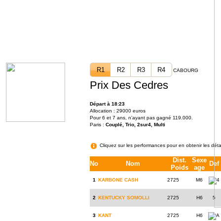
R1
R2
R3
R4
CABOURG
Prix Des Cedres
Départ à 18:23
Allocation : 29000 euros
Pour 6 et 7 ans, n'ayant pas gagné 119.000.
Paris :
Couplé, Trio, 2sur4, Multi
Cliquez sur les performances pour en obtenir les déta
Dist.
Sexe
No
Nom
Def
Poids
age
1
KARBONE CASH
2725
M6
4
2
KENTUCKY SOMOLLI
2725
H6
5
3
KANT
2725
H6
A