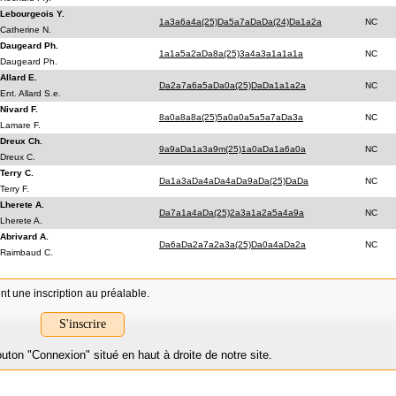
Lebourgeois Y.
1a3a6a4a(25)Da5a7aDaDa(24)Da1a2a
NC
Catherine N.
Daugeard Ph.
1a1a5a2aDa8a(25)3a4a3a1a1a1a
NC
Daugeard Ph.
Allard E.
Da2a7a6a5aDa0a(25)DaDa1a1a2a
NC
Ent. Allard S.e.
Nivard F.
8a0a8a8a(25)5a0a0a5a5a7aDa3a
NC
Lamare F.
Dreux Ch.
9a9aDa1a3a9m(25)1a0aDa1a6a0a
NC
Dreux C.
Terry C.
Da1a3aDa4aDa4aDa9aDa(25)DaDa
NC
Terry F.
Lherete A.
Da7a1a4aDa(25)2a3a1a2a5a4a9a
NC
Lherete A.
Abrivard A.
Da6aDa2a7a2a3a(25)Da0a4aDa2a
NC
Raimbaud C.
t une inscription au préalable.
S'inscrire
on "Connexion" situé en haut à droite de notre site.