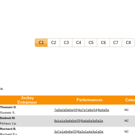
C1
C2
C3
C4
C5
C6
C7
C8
ils
Jockey
Performances
Cote
Entraineur
Thomain D.
7aDa2aDa0a(25)4a7a7a9a(24)6a4a5a
NC
Guarato S.
Dudouit M.
8a1a1a3a6a0a(25)0a4a0a3a5a2a
NC
Fichaux J.p.
Rochard B.
3a7a1a9a9a(25)6a2a1a4a3a2aDa
NC
Rochard P.y.