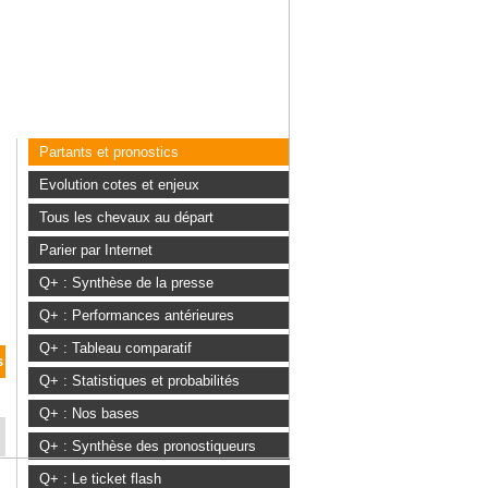
Partants et pronostics
Evolution cotes et enjeux
Tous les chevaux au départ
Parier par Internet
Q+ : Synthèse de la presse
Q+ : Performances antérieures
Q+ : Tableau comparatif
s
Q+ : Statistiques et probabilités
Q+ : Nos bases
Q+ : Synthèse des pronostiqueurs
Q+ : Le ticket flash