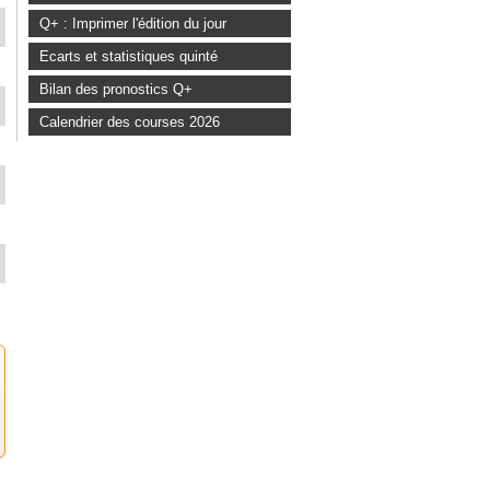
Q+ : Imprimer l'édition du jour
Ecarts et statistiques quinté
Bilan des pronostics Q+
Calendrier des courses 2026