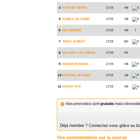
4
KITTS ET NEVIS
2725
H6
4
5
KOMEO DU DOME
2725
H6
4
6
KID PARKER
2725
H6
7
7
JIDEO STREET
2725
M7
4
8
KALAMITY DE CHENU
2725
F6
9
KENOR DESBOIS
2725
H6
P
10
KRYSTAL DU RUEL
2725
H6
P
11
KNOCK OUT
2725
H6
4
Nos pronostics sont
gratuits
mais nécessiten
Déjà membre ? Connectez-vous grâce au bout
Vos commentaires sur la course