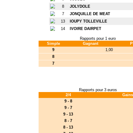
8
JOLYDOLE
7
JONQUILLE DE MEAT
13
IOUPY TOLLEVILLE
14
IVOIRE DAIRPET
Rapports pour 1 euro
Simple
Gagnant
P
9
1,00
8
7
QuintéEight : méthode de jeu
Les 7 Métho
Version
eBook
à télécharger 130 pages.
Quinté eight donne les trucs de pro pour être
Rapports pour 3 euros
gagnant aux courses.
2/4
Gains
Découvrir QuintéEight
9 - 8
9 - 7
9 - 13
8 - 7
8 - 13