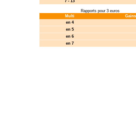
7 - 13
Rapports pour 3 euros
Multi
Gains
en 4
en 5
en 6
en 7