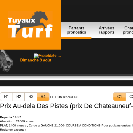
Partants
Arrivées
Cha
pronostics
rapports
prono
Edition du
Dimanche 9 aoüt
R1
R2
R3
R4
C1
C
LE LION D'ANGERS
Prix Au-dela Des Pistes (prix De Chateauneuf-
Départ à 16:57
Allocation : 21000 euros
PLAT, 1400 metres , Corde a GAUCHE 21.000- COURSE A CONDITIONS Pour poulains entiers, ho
Reclamer excepte)