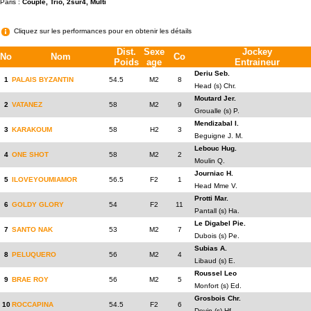
Paris :
Couplé, Trio, 2sur4, Multi
Cliquez sur les performances pour en obtenir les détails
Dist.
Sexe
Jockey
No
Nom
Co
Poids
age
Entraineur
Deriu Seb.
1
PALAIS BYZANTIN
54.5
M2
8
Head (s) Chr.
Moutard Jer.
2
VATANEZ
58
M2
9
Groualle (s) P.
Mendizabal I.
3
KARAKOUM
58
H2
3
Beguigne J. M.
Lebouc Hug.
4
ONE SHOT
58
M2
2
Moulin Q.
Journiac H.
5
ILOVEYOUMIAMOR
56.5
F2
1
Head Mme V.
Protti Mar.
6
GOLDY GLORY
54
F2
11
Pantall (s) Ha.
Le Digabel Pie.
7
SANTO NAK
53
M2
7
Dubois (s) Pe.
Subias A.
8
PELUQUERO
56
M2
4
Libaud (s) E.
Roussel Leo
9
BRAE ROY
56
M2
5
Monfort (s) Ed.
Grosbois Chr.
10
ROCCAPINA
54.5
F2
6
Devin (s) Hf.