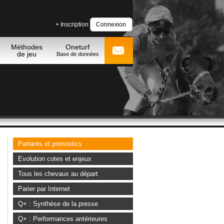
+ Inscription
Connexion
Méthodes
Oneturf
de jeu
Base de données
Partants et pronostics
Evolution cotes et enjeux
Tous les chevaux au départ
Parier par Internet
Q+ : Synthèse de la presse
Q+ : Performances antérieures