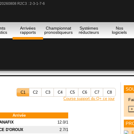
 20260808 R2C3 : 2-3-1-7-6
 20260808 R3C2 : 6-2-7-8-9
 20260808 R3C3 : 6-4-1-9-5
 du 08/08 R2C1 : 7(Anna De La Sol) -3(Emjaytwentythree) -6(Orthos)
nts
Arrivées
Championnat
Systèmes
Nos
tics
rapports
pronostiqueurs
réducteurs
logiciels
SOU
C1
C2
C3
C4
C5
C6
C7
C8
Course support du Q+ ce jour
Fa
Arrivée
ANAFIX
12.0/1
PRO
CE D'OROUX
2.7/1
E