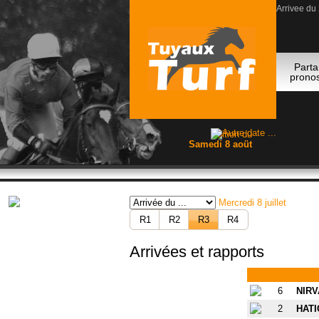
Arrivee du
Arrivee du
Arrivee du
#Pronostic
Parta
pronos
Edition du
Samedi 8 aoüt
Mercredi 8 juillet
R1
R2
R3
R4
Arrivées et rapports
6
NIRV
2
HATI