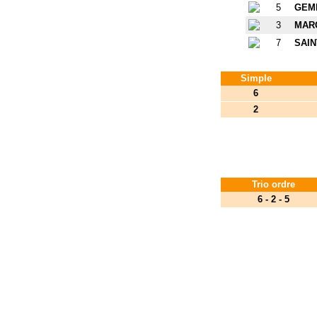
5
GEM
3
MAR
7
SAIN
Simple
6
2
QuintéEight : méthode de jeu
Version
eBook
à télé
Quinté eight donne le
Trio ordre
gagnant aux courses
6 - 2 - 5
Découvrir QuintéEig