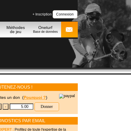
+ Inscription
Connexion
Méthodes
Oneturf
de jeu
Base de données
TENEZ-NOUS !
ites un don (
Pourquoi ?
)
Donner
NOSTICS PAR EMAIL
XPERT :
Profitez de toute l'expertise de la