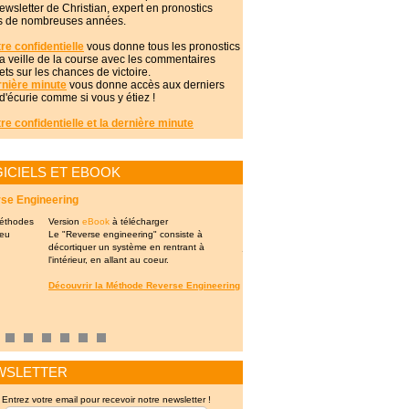
ewsletter de Christian, expert en pronostics
s de nombreuses années.
tre confidentielle
vous donne tous les pronostics
 veille de la course avec les commentaires
ts sur les chances de victoire.
rnière minute
vous donne accès aux derniers
 d'écurie comme si vous y étiez !
tre confidentielle et la dernière minute
ICIELS ET EBOOK
se Engineering
Gesturf - Gestion portefeuille de
Version
eBook
à télécharger
Permet de consult
Le "Reverse engineering" consiste à
liées aux course
décortiquer un système en rentrant à
outils pour optimi
l'intérieur, en allant au coeur.
performances en 
Découvrir la Méthode Reverse Engineering
Découvrir Gestu
3
4
5
6
7
8
WSLETTER
Entrez votre email pour recevoir notre newsletter !