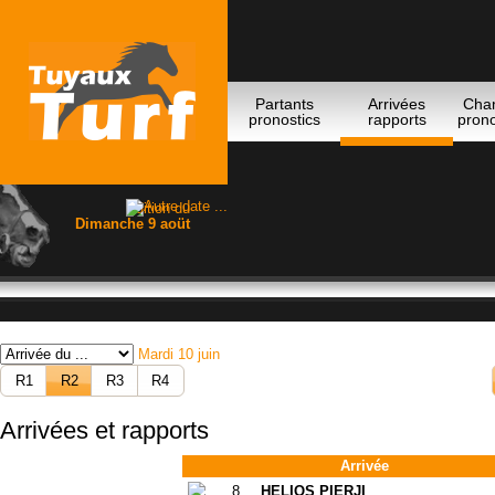
Partants
Arrivées
Cha
pronostics
rapports
prono
Edition du
Dimanche 9 aoüt
Mardi 10 juin
R1
R2
R3
R4
Arrivées et rapports
Arrivée
8
HELIOS PIERJI