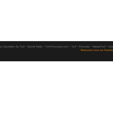
-
-
-
-
-
-
Le Quotidien Du Turf
Quinté fiable
Turf-Pronostics.com
Turf
Pronostic
MasterTurf
Che
Retrouvez nous sur Facebo